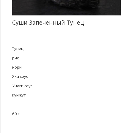
Суши Запеченный Тунец
Тунец
рис
нори
Яки соус
Унаги соус
кунжут
60 г