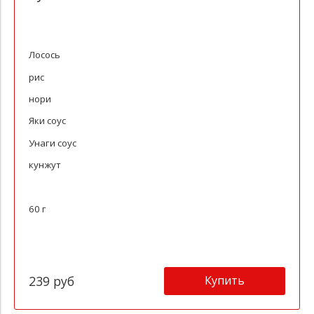
Лосось
рис
нори
Яки соус
Унаги соус
кунжут
60 г
Купить
239 руб