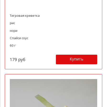
Тигровая креветка
рис
нори
Спайси соус
60 г
Купить
179 руб