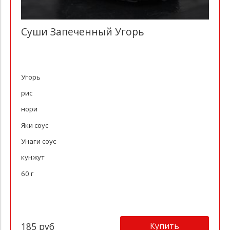
Суши Запеченный Угорь
Угорь
рис
нори
Яки соус
Унаги соус
кунжут
60 г
Купить
185 руб