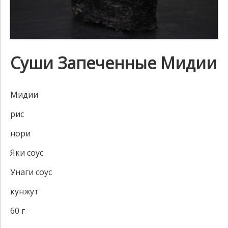
Суши Запеченные Мидии
Мидии
рис
нори
Яки соус
Унаги соус
кунжут
60 г