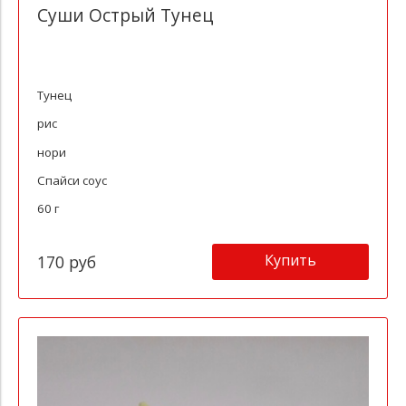
Суши Острый Тунец
Тунец
рис
нори
Спайси соус
60 г
Купить
170 руб