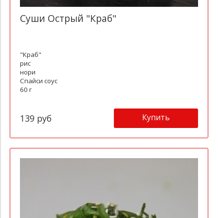
Суши Острый "Краб"
"Краб"
рис
нори
Спайси соус
60 г
Купить
139 руб