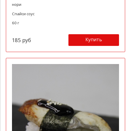
нори
Спайси соус
60 г
Купить
185 руб