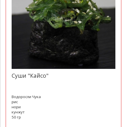
Суши "Кайсо"
Водоросли Чука
рис
нори
кунжут
50 гр