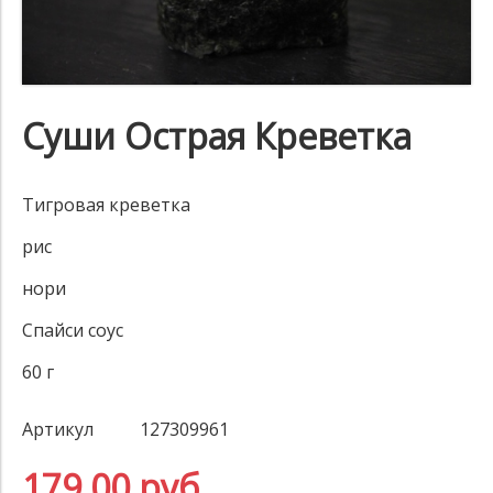
Суши Острая Креветка
Тигровая креветка
рис
нори
Спайси соус
60 г
Артикул
127309961
179.00 руб