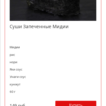
Суши Запеченные Мидии
Мидии
рис
нори
Яки соус
Унаги соус
кунжут
60 г
Купить
149 руб