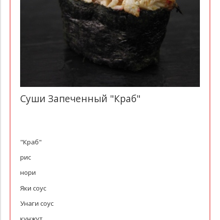
Суши Запеченный "Краб"
"Краб"
рис
нори
Яки соус
Унаги соус
кунжут