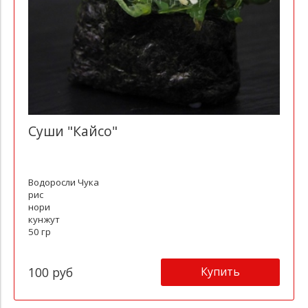
Суши "Кайсо"
Водоросли Чука
рис
нори
кунжут
50 гр
Купить
100 руб