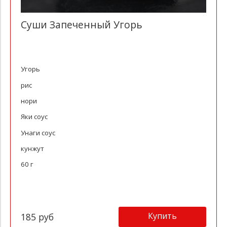
Суши Запеченный Угорь
Угорь
рис
нори
Яки соус
Унаги соус
кунжут
60 г
Купить
185 руб