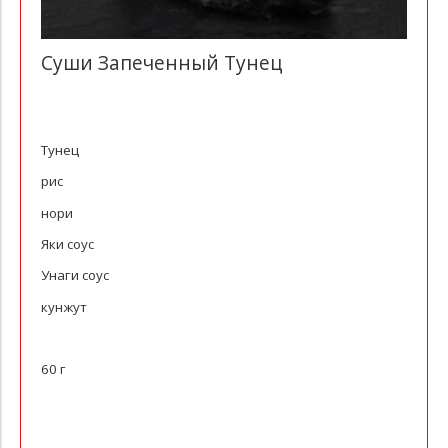
Суши Запеченный Тунец
Тунец
рис
нори
Яки соус
Унаги соус
кунжут
60 г