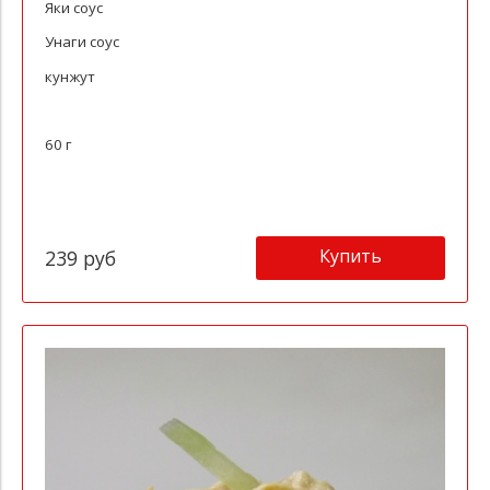
Яки соус
Унаги соус
кунжут
60 г
Купить
239 руб