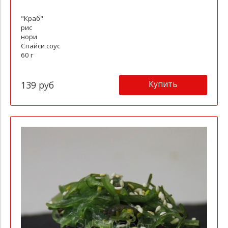
"Краб"
рис
нори
Спайси соус
60 г
Купить
139 руб