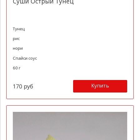
Суши Острый Тунец
Тунец
рис
нори
Спайси соус
60 г
Купить
170 руб