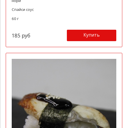
нори
Спайси соус
60 г
Купить
185 руб