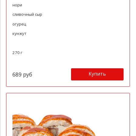
нори
сливочный сыр
огурец
кунжут
270 г
Купить
689 руб