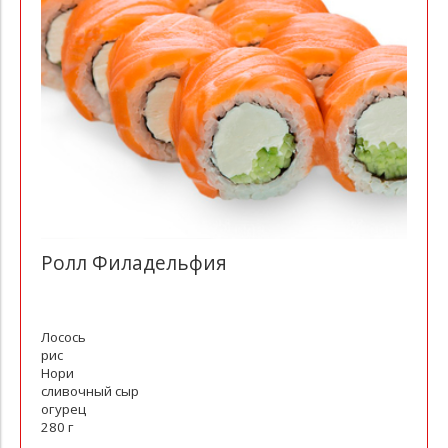
Ролл Филадельфия
Лосось
рис
Нори
сливочный сыр
огурец
280 г