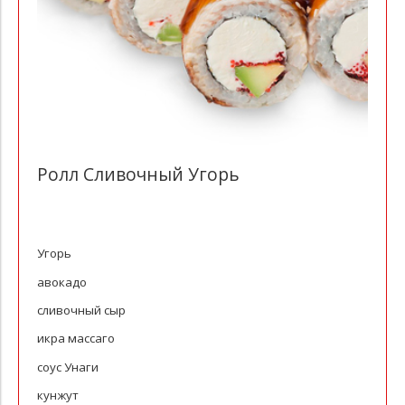
Ролл Сливочный Угорь
Угорь
авокадо
сливочный сыр
икра массаго
соус Унаги
кунжут