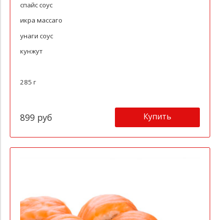
спайс соус
икра массаго
унаги соус
кунжут
285 г
Купить
899 руб