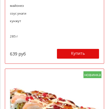
майонез
соус унаги
кунжут
285 г
Купить
639 руб
новинка