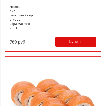
Лосось
рис
сливочный сыр
огурец
икра массаго
290 г
Купить
789 руб