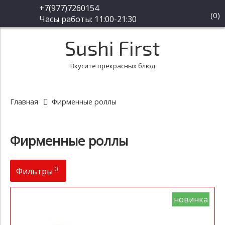
+7(977)7260154
(
0
)
Часы работы: 11:00-21:30
Sushi First
Вкусите прекрасных блюд
Главная
Фирменные роллы
Фирменные роллы
0
Фильтры
Цена
новинка