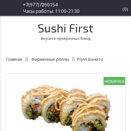
+7(977)7260154
(
0
)
Часы работы: 11:00-21:30
Sushi First
Вкусите прекрасных блюд
Главная
Фирменные роллы
Ролл Бонито
новинка