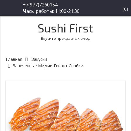
+7(977)7260154
(
0
)
Часы работы: 11:00-21:30
Sushi First
Вкусите прекрасных блюд
Главная
Закуски
Запеченные Мидии Гигант Спайси