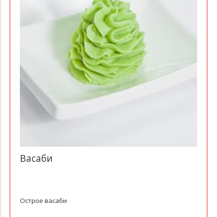
Васаби
Острое васаби