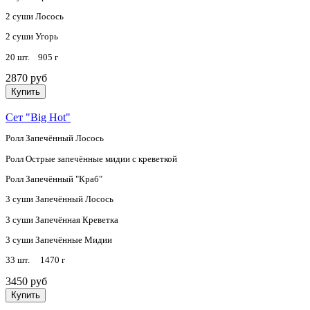
2 суши Лосось
2 суши Угорь
20 шт. 905 г
2870 руб
Купить
Сет "Big Hot"
Ролл Запечённый Лосось
Ролл Острые запечённые мидии с креветкой
Ролл Запечённый "Краб"
3 суши Запечённый Лосось
3 суши Запечённая Креветка
3 суши Запечённые Мидии
33 шт. 1470 г
3450 руб
Купить