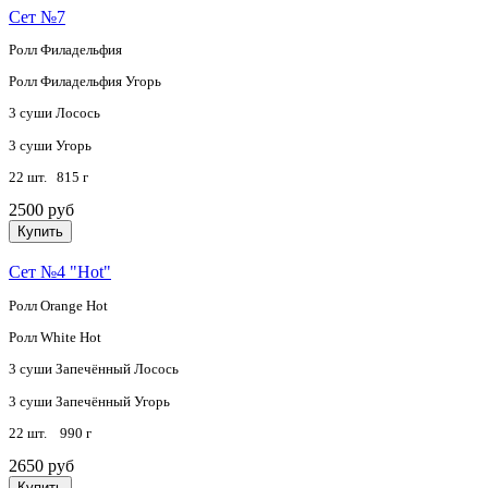
Сет №7
Ролл Филадельфия
Ролл Филадельфия Угорь
3 суши Лосось
3 суши Угорь
22 шт. 815 г
2500 руб
Купить
Сет №4 "Hot"
Ролл Orange Hot
Ролл White Hot
3 суши Запечённый Лосось
3 суши Запечённый Угорь
22 шт. 990 г
2650 руб
Купить