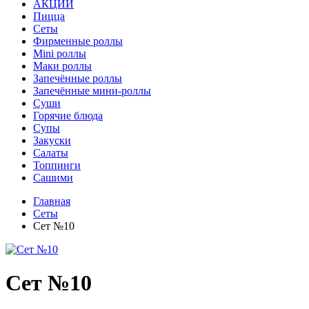
АКЦИИ
Пицца
Сеты
Фирменные роллы
Mini роллы
Маки роллы
Запечённые роллы
Запечённые мини-роллы
Суши
Горячие блюда
Супы
Закуски
Салаты
Топпинги
Сашими
Главная
Сеты
Сет №10
Сет №10