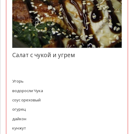
Салат с чукой и угрем
Угорь
водоросли Чука
соус ореховый
огурец
дайкон
кунжут