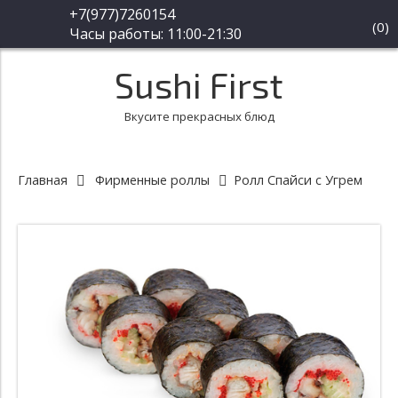
+7(977)7260154
(
0
)
Часы работы: 11:00-21:30
Sushi First
Вкусите прекрасных блюд
Главная
Фирменные роллы
Ролл Спайси с Угрем