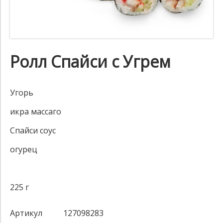
Ролл Спайси с Угрем
Угорь
икра массаго
Спайси соус
огурец
225 г
Артикул
127098283