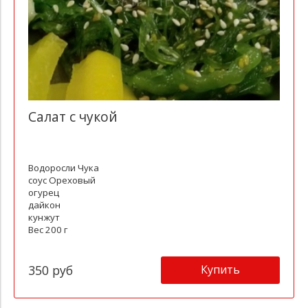
Салат с чукой
Водоросли Чука
соус Ореховый
огурец
дайкон
кунжут
Вес 200 г
Купить
350 руб