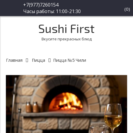
+7(977)7260154
(
0
)
Часы работы: 11:00-21:30
Sushi First
Вкусите прекрасных блюд
Главная
Пицца
Пицца №5 Чили