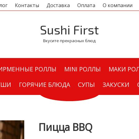
лог
Контакты
Доставка
Оплата
О компании
Sushi First
Вкусите прекрасных блюд
ИРМЕННЫЕ РОЛЛЫ
MINI РОЛЛЫ
МАКИ РО
УШИ
ГОРЯЧИЕ БЛЮДА
СУПЫ
ЗАКУСКИ
Пицца BBQ