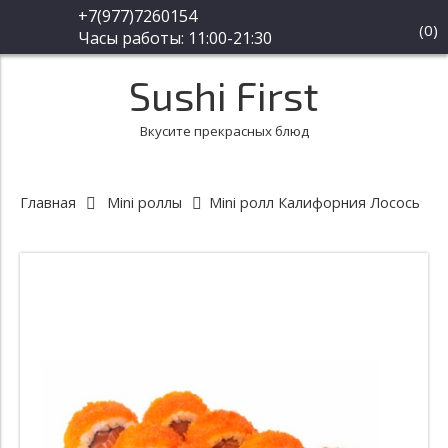
+7(977)7260154
(
0
)
Часы работы: 11:00-21:30
Sushi First
Вкусите прекрасных блюд
Главная
Mini роллы
Mini ролл Калифорния Лосось