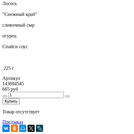
Лосось
"Снежный краб"
сливочный сыр
огурец
Спайси соус
225 г
Артикул
143694545
665 руб
Купить
Товар отсутствует
Предзаказ