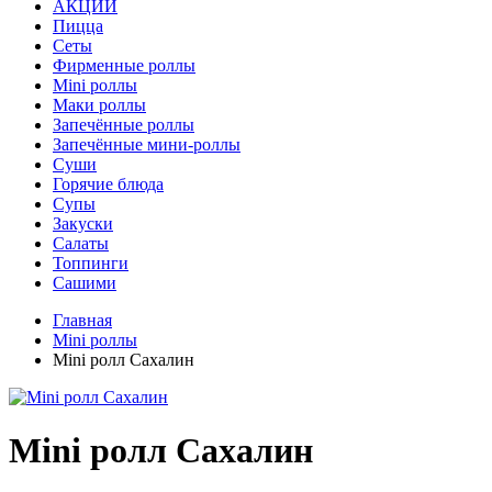
АКЦИИ
Пицца
Сеты
Фирменные роллы
Mini роллы
Маки роллы
Запечённые роллы
Запечённые мини-роллы
Суши
Горячие блюда
Супы
Закуски
Салаты
Топпинги
Сашими
Главная
Mini роллы
Mini pолл Сахалин
Mini pолл Сахалин