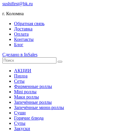
sushifirst@bk.ru
г. Коломна
Обратная связь
Доставка
Оплата
Контакты
Блог
Сделано в InSales
АКЦИИ
Пицца
Сеты
Фирменные роллы
Mini роллы
Маки роллы
Запечённые роллы
Запечённые мини-роллы
Суши
Горячие блюда
Супы
Закуски