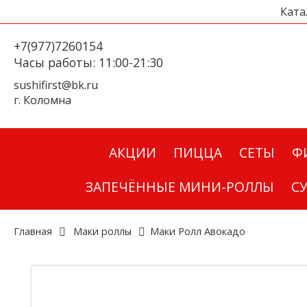
Ката
+7(977)7260154
Часы работы: 11:00-21:30
sushifirst@bk.ru
г. Коломна
АКЦИИ
ПИЦЦА
СЕТЫ
Ф
ЗАПЕЧЁННЫЕ МИНИ-РОЛЛЫ
С
Главная
Маки роллы
Маки Ролл Авокадо