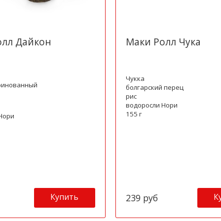
олл Дайкон
Маки Ролл Чука
Чукка
ринованный
болгарский перец
рис
водоросли Нори
155 г
Нори
Купить
К
239 руб