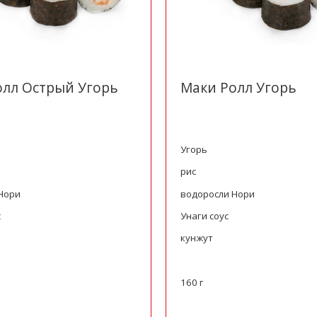
олл Острый Угорь
Маки Ролл Угорь
Угорь
рис
Нори
водоросли Нори
с
Унаги соус
кунжут
160 г