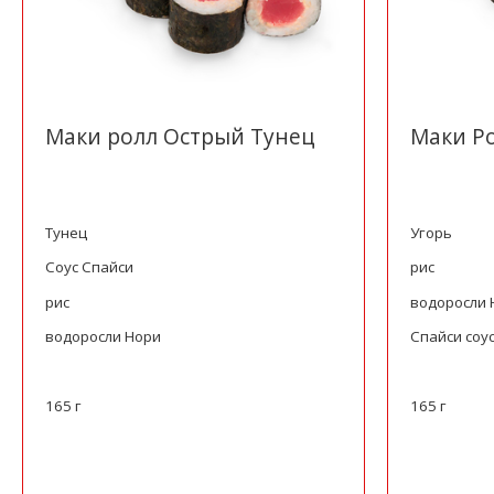
Маки ролл Острый Тунец
Маки Р
Тунец
Угорь
Соус Спайси
рис
рис
водоросли 
водоросли Нори
Спайси соу
165 г
165 г