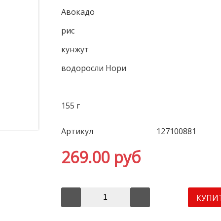
Авокадо
рис
кунжут
водоросли Нори
155 г
Артикул
127100881
269.00 руб
КУПИ