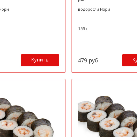
Нори
водоросли Нори
155 г
Купить
К
479 руб