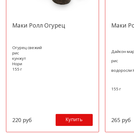
Маки Ролл Огурец
Маки Р
Огурец свежий
Дайкон ма
рис
кунжут
рис
Нори
155 г
водоросли 
155 г
Купить
220 руб
265 руб