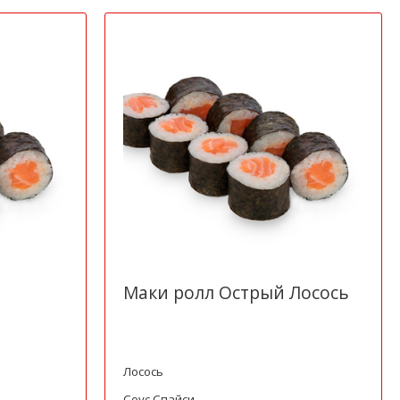
Маки ролл Острый Лосось
Лосось
Соус Спайси