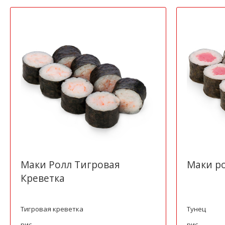
Маки Ролл Тигровая
Маки р
Креветка
Тигровая креветка
Тунец
рис
рис