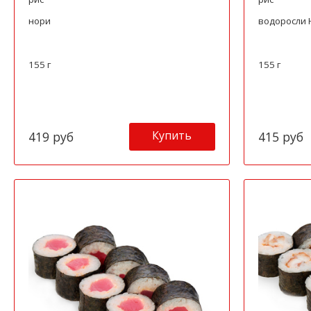
нори
водоросли 
155 г
155 г
Купить
419 руб
415 руб