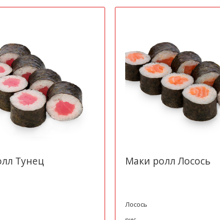
олл Тунец
Маки ролл Лосось
Лосось
рис