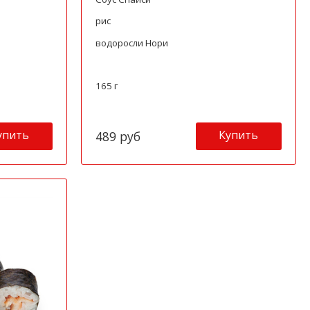
рис
водоросли Нори
165 г
упить
Купить
489 руб