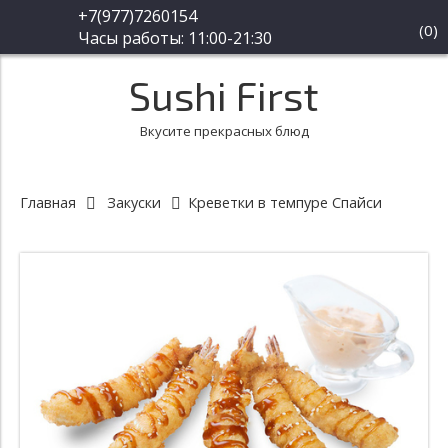
+7(977)7260154
(
0
)
Часы работы: 11:00-21:30
Sushi First
Вкусите прекрасных блюд
Главная
Закуски
Креветки в темпуре Спайси